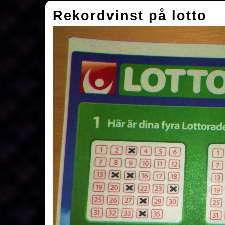
Rekordvinst på lotto