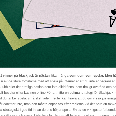
t vinner på blackjack är nästan lika många som dem som spelar. Men hä
En av de stora fördelarna med att spela på internet är att du inte är begränsad t
klubb eller det statliga casino som inte alltid finns inom rimligt avstånd och 
t besöka olika kasinon online.För att hitta en optimal strategi för Blackjack 
d du tänker spela: små skillnader i regler kan kräva att du gör vissa justeringa
går däremot inte, utan den måste anpassas efter reglerna vid det bord du tän
a strategiskt i god tid innan de ens börjar spela. En av de viktigaste förbered
ska sätta sig och spela. Dels handlar det om att hitta ett bord som fungerar i