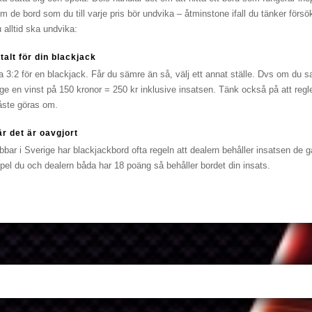
m de bord som du till varje pris bör undvika – åtminstone ifall du tänker förs
 alltid ska undvika:
talt för din blackjack
a 3:2 för en blackjack. Får du sämre än så, välj ett annat ställe. Dvs om du s
ge en vinst på 150 kronor = 250 kr inklusive insatsen. Tänk också på att regl
måste göras om.
r det är oavgjort
bar i Sverige har blackjackbord ofta regeln att dealern behåller insatsen de g
mpel du och dealern båda har 18 poäng så behåller bordet din insats.