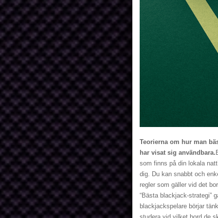
Teorierna om hur man bäs
har visat sig användbara.
som finns på din lokala natt
dig. Du kan snabbt och enkel
regler som gäller vid det bor
“Bästa blackjack-strategi” 
blackjackspelare börjar tänk
studera vid vilket bord de 